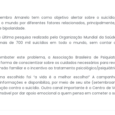
mbro Amarelo tem como objetivo alertar sobre o suicídio
o mundo por diferentes fatores relacionados, principalmente
 bipolaridade.
última pesquisa realizada pela Organização Mundial da Saú
 mais de 700 mil suicídios em todo o mundo, sem contar 
mbater este problema, a Associação Brasileira de Psiquiat
rma de conscientizar sobre os cuidados necessários para reve
o familiar e o incentivo ao tratamento psicológico/psiquiátri
ma escolhido foi “a vida é a melhor escolha!” A campanha
informações e disponibiliza, por meio de seu site (setembr
nção contra o suicídio. Outro canal importante é o Centro de V
nsável por dar apoio emocional a quem pensa em cometer o sui