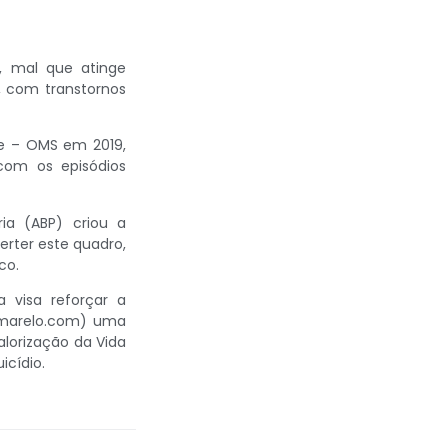
, mal que atinge
, com transtornos
de – OMS em 2019,
com os episódios
ria (ABP) criou a
rter este quadro,
co.
 visa reforçar a
oamarelo.com) uma
alorização da Vida
cídio.