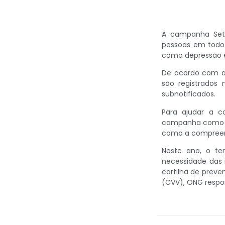
A campanha Sete
pessoas em todo 
como depressão e
De acordo com a 
são registrados
subnotificados.
Para ajudar a co
campanha como fo
como a compreensã
Neste ano, o te
necessidade das 
cartilha de preve
(CVV), ONG respo