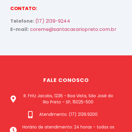
CONTATO:
Telefone:
(17) 2139-9244
E-mail:
coreme@santacasariopreto.com.br
FALE CONOSCO
R. Fritz Jacobs, 1236 - Boa Vista, São José do
Rio Preto - SP, 15025-500
Atendimento: (17) 2139.9200
Horário de atendimento: 24 horas - todos os