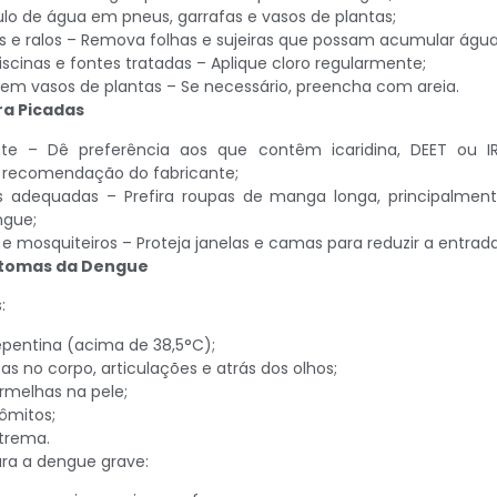
lo de água em pneus, garrafas e vasos de plantas;
s e ralos – Remova folhas e sujeiras que possam acumular água
scinas e fontes tratadas – Aplique cloro regularmente;
s em vasos de plantas – Se necessário, preencha com areia.
ra Picadas
nte – Dê preferência aos que contêm icaridina, DEET ou IR
 recomendação do fabricante;
as adequadas – Prefira roupas de manga longa, principalme
ngue;
s e mosquiteiros – Proteja janelas e camas para reduzir a entra
ntomas da Dengue
:
repentina (acima de 38,5°C);
as no corpo, articulações e atrás dos olhos;
melhas na pele;
ômitos;
trema.
para a dengue grave: