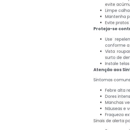
evite acúmu
Limpe calha
Mantenha pi
Evite prato
Proteja-se cont
Use repele
conforme a
Vista roup
surto de de
Instale tela
Atenção aos Si
Sintomas comuns
Febre alta 
Dores intens
Manchas ver
Náuseas e v
Fraqueza ex
Sinais de alerta 