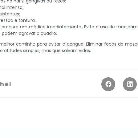
s no nariz, gengivas ou fezes;
al intensa;
sistentes;
essão e tontura.
s, procure um médico imediatamente. Evite o uso de medica
is podem agravar o quadro.
melhor caminho para evitar a dengue. Eliminar focos do mosqu
o atitudes simples, mas que salvam vidas.
he!