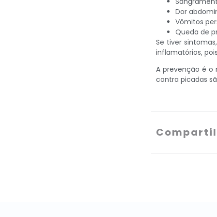
Sangramento
Dor abdomin
Vômitos per
Queda de pr
Se tiver sintoma
inflamatórios, po
A prevenção é o 
contra picadas sã
Compartil