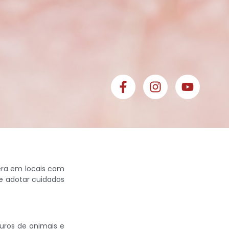
era em locais com
e adotar cuidados
uros de animais e