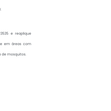
;
3535 e reaplique
nte em áreas com
da de mosquitos.