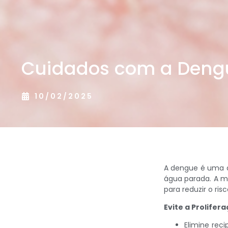
Cuidados com a Deng
10/02/2025
A dengue é uma d
água parada. A m
para reduzir o ris
Evite a Prolifer
Elimine rec