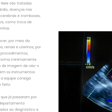
. Nele são tratadas
árdio, doenças nas
 cerebrais e tromboses,
os, como troca de
nitas.
ncer, por meio da
 renais e uterinos, por
e procedimentos,
de forma minimamente
o de imagem de raio-x
zem os instrumentos
a equipe consiga
 feito.
 que já passaram por
e departamento
nados ao diagnóstico e