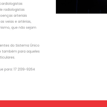
cardiologistas
e radiologistas
doenças arteriais
s veias e artérias,
anismo, que não sejam
ientes do Sistema Único
 e também para aqueles
iculares.
ue para: 17 2139-9264